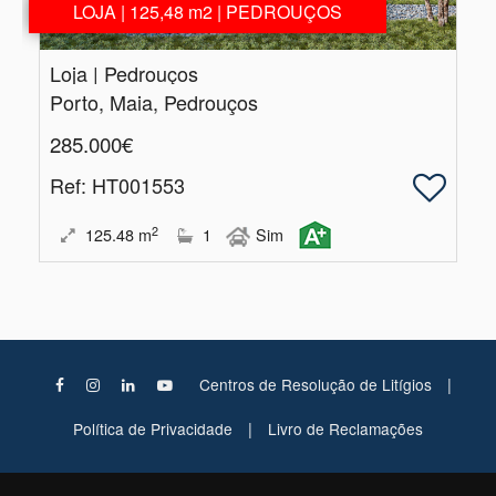
LOJA | 125,48 m2 | PEDROUÇOS
Loja | Pedrouços
Porto, Maia, Pedrouços
285.000€
Ref
: HT001553
2
125.48
m
1
Sim
|
Centros de Resolução de Litígios
|
Política de Privacidade
Livro de Reclamações