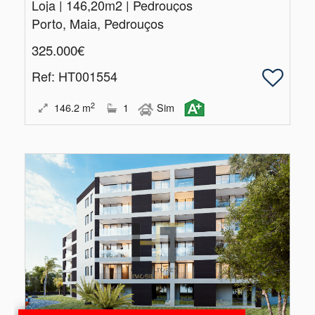
Loja | 146,20m2 | Pedrouços
Porto, Maia, Pedrouços
325.000€
Ref
: HT001554
2
146.2
m
1
Sim