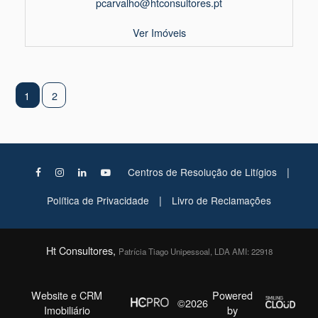
pcarvalho@htconsultores.pt
Ver Imóveis
1
2
|
Centros de Resolução de Litígios
|
Política de Privacidade
Livro de Reclamações
Ht Consultores,
Patrícia Tiago Unipessoal, LDA AMI: 22918
Website e CRM
Powered
©2026
Imobiliário
by