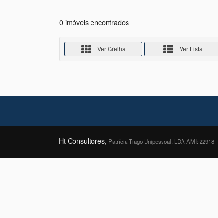
0 imóveis encontrados
Ver Grelha
Ver Lista
Ht Consultores,
Patrícia Tiago Unipessoal, LDA AMI: 22918