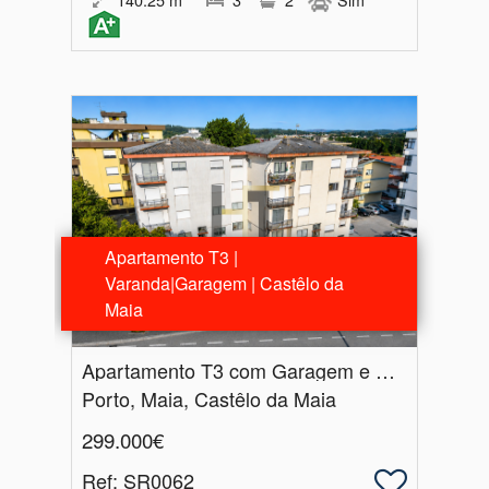
Apartamento T3 |
Varanda|Garagem | Castêlo da
Maia
Apartamento T3 com Garagem e Duas Varandas a 5 Minutos do Metro e do ISMAI | Castêlo da Maia
Porto, Maia, Castêlo da Maia
299.000€
Ref
: SR0062