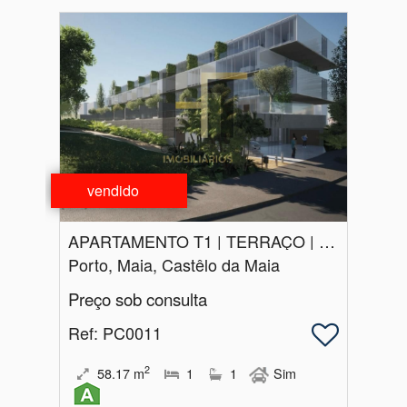
vendido
APARTAMENTO T1 | TERRAÇO | SUL | MAIA | GARAGEM | VENDA | LUXO
Porto, Maia, Castêlo da Maia
Preço sob consulta
Ref
: PC0011
2
58.17
m
1
1
Sim