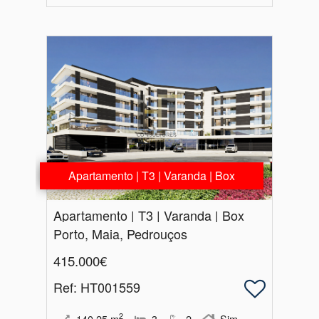
Apartamento | T3 | Varanda | Box
Apartamento | T3 | Varanda | Box
Porto, Maia, Pedrouços
415.000€
Ref
: HT001559
2
140.25
m
3
2
Sim