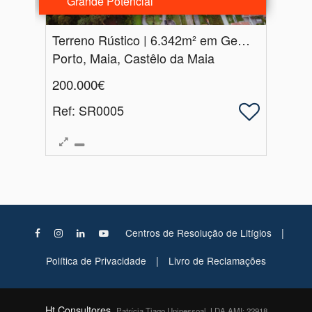
Grande Potencial
Terreno Rústico | 6.​342m² em Gemunde | Oportunidade Única de Investimento e Contato com a Natureza
Porto, Maia, Castêlo da Maia
200.000€
Ref
: SR0005
|
Centros de Resolução de Litígios
|
Política de Privacidade
Livro de Reclamações
Ht Consultores,
Patrícia Tiago Unipessoal, LDA AMI: 22918