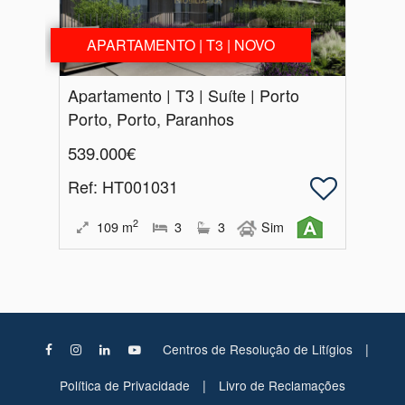
APARTAMENTO | T3 | NOVO
Apartamento | T3 | Suíte | Porto
Porto, Porto, Paranhos
539.000€
Ref
: HT001031
2
109
m
3
3
Sim
|
Centros de Resolução de Litígios
|
Política de Privacidade
Livro de Reclamações