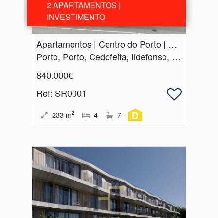
2 APARTAMENTOS |
INVESTIMENTO
Apartamentos | Centro do Porto | Rua de Santa Catarina | Oportunidade de Investimento
Porto, Porto, Cedofeita, Ildefonso, Sé, Miragaia, Nicolau, Vitória
840.000€
Ref
: SR0001
2
233
m
4
7