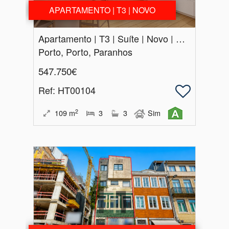
APARTAMENTO | T3 | NOVO
Apartamento | T3 | Suíte | Novo | Porto
Porto, Porto, Paranhos
547.750€
Ref
: HT00104
2
109
m
3
3
Sim