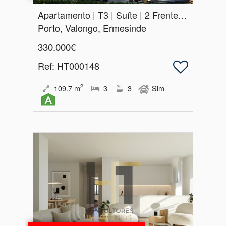
Apartamento | T3 | Suíte | 2 Frentes | Ermesinde
Porto, Valongo, Ermesinde
330.000€
Ref
: HT000148
2
109.7
m
3
3
Sim