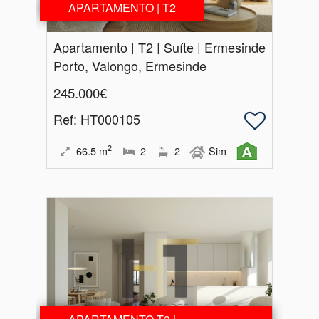
APARTAMENTO | T2
Apartamento | T2 | Suíte | Ermesinde
Porto, Valongo, Ermesinde
245.000€
Ref
: HT000105
2
66.5
m
2
2
Sim