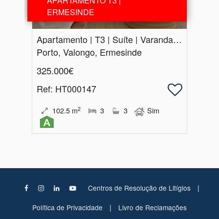
APARTAMENTO T3 |
ERMESINDE
Apartamento | T3 | Suíte | Varanda | Box | Ermesinde
Porto, Valongo, Ermesinde
325.000€
Ref
: HT000147
2
102.5
m
3
3
Sim
|
Centros de Resolução de Litígios
|
Política de Privacidade
Livro de Reclamações