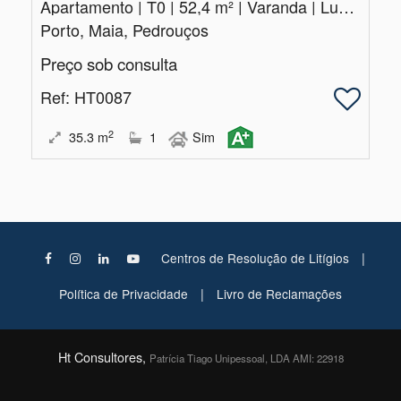
Apartamento | T0 | 52,4 m² | Varanda | Lugar de Garangem
Porto, Maia, Pedrouços
Preço sob consulta
Ref
: HT0087
2
35.3
m
1
Sim
|
Centros de Resolução de Litígios
|
Política de Privacidade
Livro de Reclamações
Ht Consultores,
Patrícia Tiago Unipessoal, LDA AMI: 22918