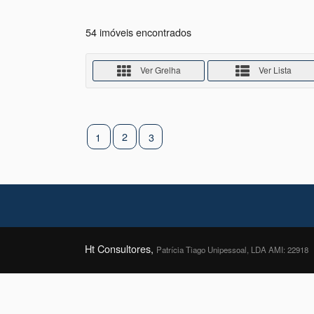
54 imóveis encontrados
Ver Grelha
Ver Lista
2
1
3
Ht Consultores,
Patrícia Tiago Unipessoal, LDA AMI: 22918