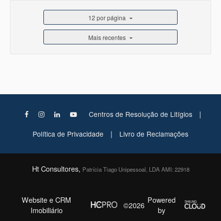
12 por página
Mais recentes
|
Centros de Resolução de Litígios
|
Política de Privacidade
Livro de Reclamações
Ht Consultores,
Patrícia Tiago Unipessoal, LDA AMI: 22918
Website e CRM
Powered
©2026
Imobiliário
by